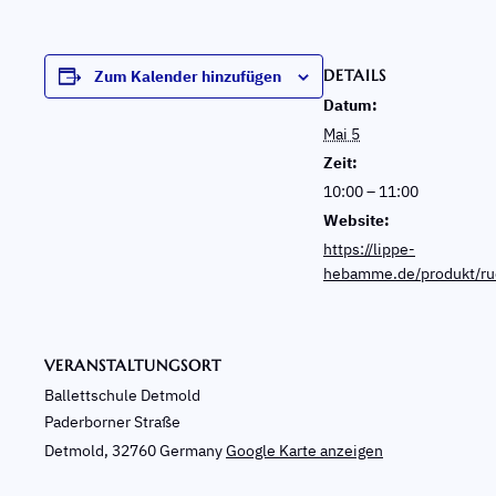
DETAILS
Zum Kalender hinzufügen
Datum:
Mai 5
Zeit:
10:00 – 11:00
Website:
https://lippe-
hebamme.de/produkt/ru
VERANSTALTUNGSORT
Ballettschule Detmold
Paderborner Straße
Detmold
,
32760
Germany
Google Karte anzeigen